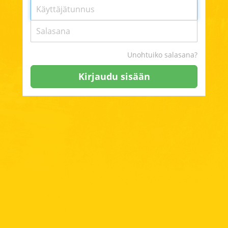
Unohtuiko salasana?